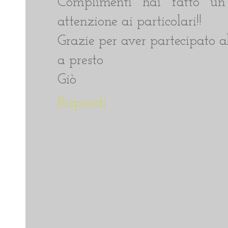
Complimenti hai fatto un
attenzione ai particolari!!
Grazie per aver partecipato a
a presto
Giò
Rispondi