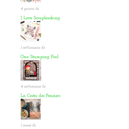
4 giorni fa
I Love Scrapbooking
1 settimana fa
One Stamping Fool
4 settimane fa
La Cesta dei Pensieri
1 mese fa