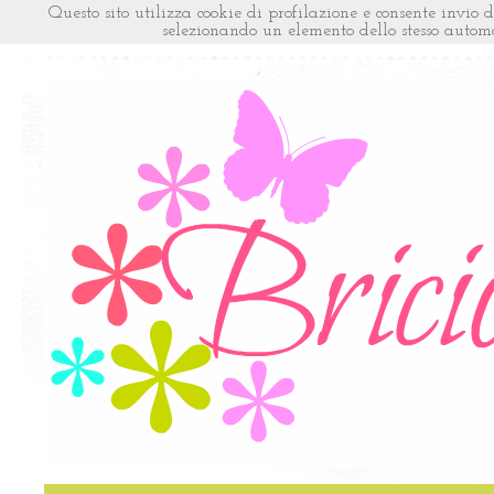
Questo sito utilizza cookie di profilazione e consente invio 
selezionando un elemento dello stesso automat