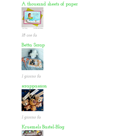
A thousand sheets of paper
18 ore fa
Betta Scrap
1 giorno fa
scrappassion
1 giorno fa
Kruemels Bastel-Blog