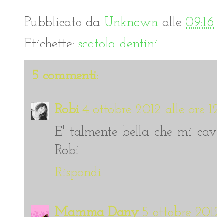
Pubblicato da
Unknown
alle
09:16
Etichette:
scatola dentini
5 commenti:
Robi
4 ottobre 2012 alle ore 12
E' talmente bella che mi cave
Robi
Rispondi
Mamma Dany
5 ottobre 2012